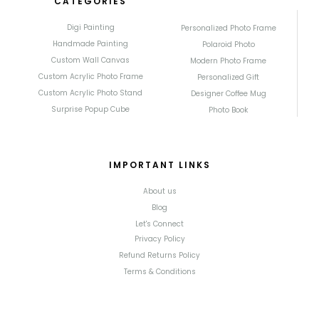
CATEGORIES
Digi Painting
Personalized Photo Frame
Handmade Painting
Polaroid Photo
Custom Wall Canvas
Modern Photo Frame
Custom Acrylic Photo Frame
Personalized Gift
Custom Acrylic Photo Stand
Designer Coffee Mug
Surprise Popup Cube
Photo Book
IMPORTANT LINKS
About us
Blog
Let's Connect
Privacy Policy
Refund Returns Policy
Terms & Conditions