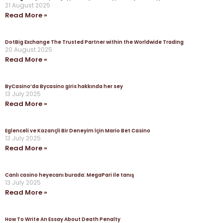
21 August 2025
Read More »
DotBig Exchange The Trusted Partner within the Worldwide Trading
20 August 2025
Read More »
ByCasino’da Bycasino giris hakkında her sey
13 July 2025
Read More »
Eglenceli ve Kazançli Bir Deneyim İçin Mario Bet Casino
13 July 2025
Read More »
Canlı casino heyecanı burada: MegaPari ile tanış
13 July 2025
Read More »
How To Write An Essay About Death Penalty