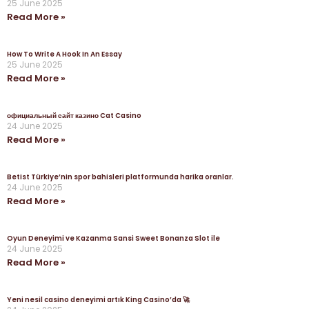
25 June 2025
Read More »
How To Write A Hook In An Essay
25 June 2025
Read More »
официальный сайт казино Cat Casino
24 June 2025
Read More »
Betist Türkiye’nin spor bahisleri platformunda harika oranlar.
24 June 2025
Read More »
Oyun Deneyimi ve Kazanma Sansi Sweet Bonanza Slot ile
24 June 2025
Read More »
Yeni nesil casino deneyimi artık King Casino’da 🚀