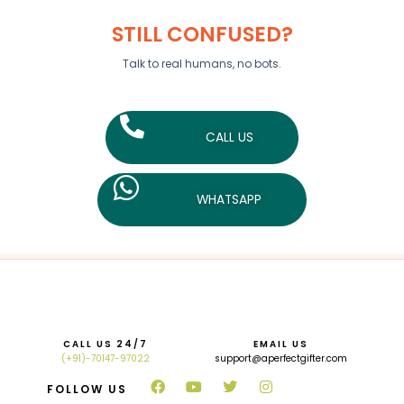
STILL CONFUSED?
Talk to real humans, no bots.
CALL US
WHATSAPP
CALL US 24/7
EMAIL US
(+91)-70147-97022
support@aperfectgifter.com
FOLLOW US