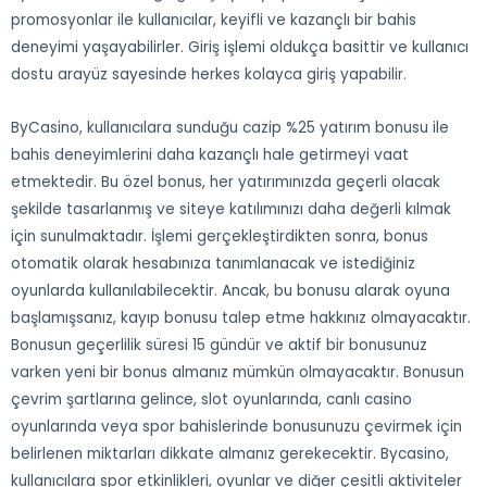
promosyonlar ile kullanıcılar, keyifli ve kazançlı bir bahis
deneyimi yaşayabilirler. Giriş işlemi oldukça basittir ve kullanıcı
dostu arayüz sayesinde herkes kolayca giriş yapabilir.
ByCasino, kullanıcılara sunduğu cazip %25 yatırım bonusu ile
bahis deneyimlerini daha kazançlı hale getirmeyi vaat
etmektedir. Bu özel bonus, her yatırımınızda geçerli olacak
şekilde tasarlanmış ve siteye katılımınızı daha değerli kılmak
için sunulmaktadır. İşlemi gerçekleştirdikten sonra, bonus
otomatik olarak hesabınıza tanımlanacak ve istediğiniz
oyunlarda kullanılabilecektir. Ancak, bu bonusu alarak oyuna
başlamışsanız, kayıp bonusu talep etme hakkınız olmayacaktır.
Bonusun geçerlilik süresi 15 gündür ve aktif bir bonusunuz
varken yeni bir bonus almanız mümkün olmayacaktır. Bonusun
çevrim şartlarına gelince, slot oyunlarında, canlı casino
oyunlarında veya spor bahislerinde bonusunuzu çevirmek için
belirlenen miktarları dikkate almanız gerekecektir. Bycasino,
kullanıcılara spor etkinlikleri, oyunlar ve diğer çeşitli aktiviteler