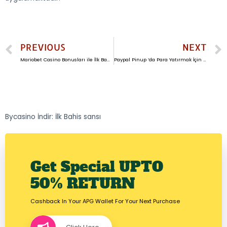
PREVIOUS
NEXT
Mariobet Casino Bonusları ile İlk Bahisinde Kazan!
Paypal Pinup ‘da Para Yatırmak İçin Kullanılabilir mi?
Bycasino İndir: İlk Bahis sansı
Get Special UPTO
50% RETURN​
Cashback In Your APG Wallet For Your Next Purchase