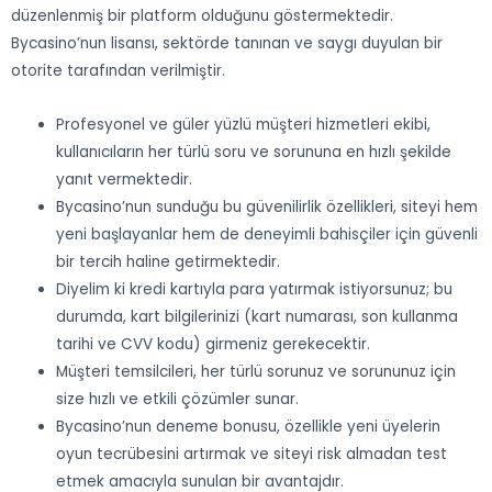
düzenlenmiş bir platform olduğunu göstermektedir.
Bycasino’nun lisansı, sektörde tanınan ve saygı duyulan bir
otorite tarafından verilmiştir.
Profesyonel ve güler yüzlü müşteri hizmetleri ekibi,
kullanıcıların her türlü soru ve sorununa en hızlı şekilde
yanıt vermektedir.
Bycasino’nun sunduğu bu güvenilirlik özellikleri, siteyi hem
yeni başlayanlar hem de deneyimli bahisçiler için güvenli
bir tercih haline getirmektedir.
Diyelim ki kredi kartıyla para yatırmak istiyorsunuz; bu
durumda, kart bilgilerinizi (kart numarası, son kullanma
tarihi ve CVV kodu) girmeniz gerekecektir.
Müşteri temsilcileri, her türlü sorunuz ve sorununuz için
size hızlı ve etkili çözümler sunar.
Bycasino’nun deneme bonusu, özellikle yeni üyelerin
oyun tecrübesini artırmak ve siteyi risk almadan test
etmek amacıyla sunulan bir avantajdır.