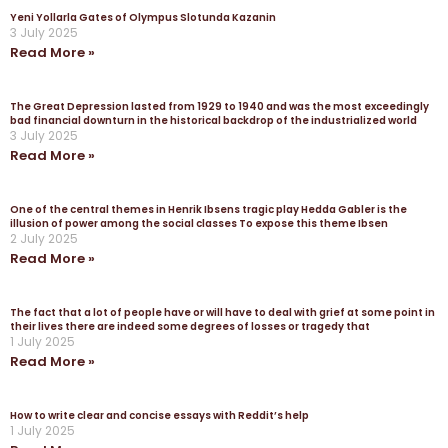
Yeni Yollarla Gates of Olympus Slotunda Kazanin
3 July 2025
Read More »
The Great Depression lasted from 1929 to 1940 and was the most exceedingly
bad financial downturn in the historical backdrop of the industrialized world
3 July 2025
Read More »
One of the central themes in Henrik Ibsens tragic play Hedda Gabler is the
illusion of power among the social classes To expose this theme Ibsen
2 July 2025
Read More »
The fact that a lot of people have or will have to deal with grief at some point in
their lives there are indeed some degrees of losses or tragedy that
1 July 2025
Read More »
How to write clear and concise essays with Reddit’s help
1 July 2025