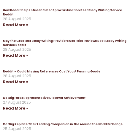
How Reddit helps students beat procrastination Best Essay Writing Service
Reddit
28 August 2025
Read More »
May the Greatest Essay Writing Providers Use Fake Reviews Best Essay Writing
Service Reddit
28 August 2025
Read More »
Reddit – Could Missing References Cost You A Passing Grade
28 August 2025
Read More »
DotBig Forex Representative Discover Achievement!
27 August 2025
Read More »
DotBig Replace Their Leading Companion in the Around the world Exchange
25 August 2025