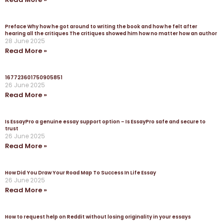
Preface Why how he got around to writing the book and how he felt after
hearing all the critiques The critiques showed him how no matter how an author
28 June 2025
Read More »
167723601750905851
26 June 2025
Read More »
Is EssayPro a genuine essay support option – Is EssayPro safe and secure to
trust
26 June 2025
Read More »
How Did You Draw Your Road Map To Success In Life Essay
26 June 2025
Read More »
How to request help on Reddit without losing originality in your essays