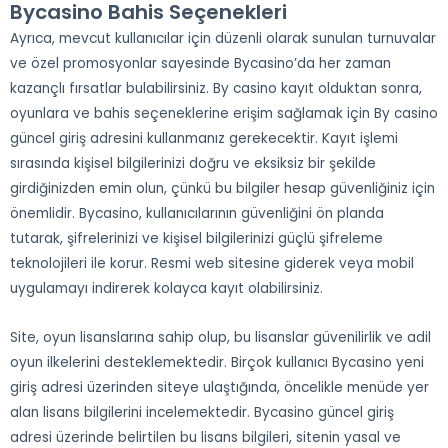
Bycasino Bahis Seçenekleri
Ayrıca, mevcut kullanıcılar için düzenli olarak sunulan turnuvalar
ve özel promosyonlar sayesinde Bycasino’da her zaman
kazançlı fırsatlar bulabilirsiniz. By casino kayıt olduktan sonra,
oyunlara ve bahis seçeneklerine erişim sağlamak için By casino
güncel giriş adresini kullanmanız gerekecektir. Kayıt işlemi
sırasında kişisel bilgilerinizi doğru ve eksiksiz bir şekilde
girdiğinizden emin olun, çünkü bu bilgiler hesap güvenliğiniz için
önemlidir. Bycasino, kullanıcılarının güvenliğini ön planda
tutarak, şifrelerinizi ve kişisel bilgilerinizi güçlü şifreleme
teknolojileri ile korur. Resmi web sitesine giderek veya mobil
uygulamayı indirerek kolayca kayıt olabilirsiniz.
Site, oyun lisanslarına sahip olup, bu lisanslar güvenilirlik ve adil
oyun ilkelerini desteklemektedir. Birçok kullanıcı Bycasino yeni
giriş adresi üzerinden siteye ulaştığında, öncelikle menüde yer
alan lisans bilgilerini incelemektedir. Bycasino güncel giriş
adresi üzerinde belirtilen bu lisans bilgileri, sitenin yasal ve