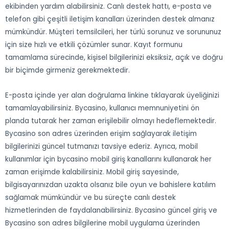
ekibinden yardım alabilirsiniz. Canlı destek hattı, e-posta ve
telefon gibi çeşitli iletişim kanalları üzerinden destek almanız
mümkündür. Müşteri temsilcileri, her türlü sorunuz ve sorununuz
için size hızlı ve etkili çözümler sunar. Kayıt formunu
tamamlama sürecinde, kişisel bilgilerinizi eksiksiz, açık ve doğru
bir biçimde girmeniz gerekmektedir.
E-posta içinde yer alan doğrulama linkine tıklayarak üyeliğinizi
tamamlayabilirsiniz. Bycasino, kullanıcı memnuniyetini ön
planda tutarak her zaman erişilebilir olmayı hedeflemektedir.
Bycasino son adres üzerinden erişim sağlayarak iletişim
bilgilerinizi güncel tutmanızı tavsiye ederiz. Ayrıca, mobil
kullanımlar için bycasino mobil giriş kanallarını kullanarak her
zaman erişimde kalabilirsiniz. Mobil giriş sayesinde,
bilgisayarınızdan uzakta olsanız bile oyun ve bahislere katılım
sağlamak mümkündür ve bu süreçte canlı destek
hizmetlerinden de faydalanabilirsiniz. Bycasino güncel giriş ve
Bycasino son adres bilgilerine mobil uygulama üzerinden