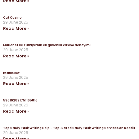
Read More »
Cat Casino
29 June 2025
Read More »
Mariobet ile Turkiye’nin en guvenilir casino deneyimi.
29 June 2025
Read More »
казино Кэт
29 June 2025
Read More »
596162891751165816
29 June 2025
Read More »
Top Study Task Writing Help – Top-Rated Study Task Writing Services on Reddit
29 June 2025
Read More »