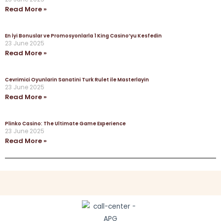
Read More »
En İyi Bonuslar ve Promosyonlarla 1 King Casino’yu Kesfedin
23 June 2025
Read More »
Cevrimici Oyunlarin Sanatini Turk Rulet ile Masterlayin
23 June 2025
Read More »
Plinko Casino: The Ultimate Game Experience
23 June 2025
Read More »