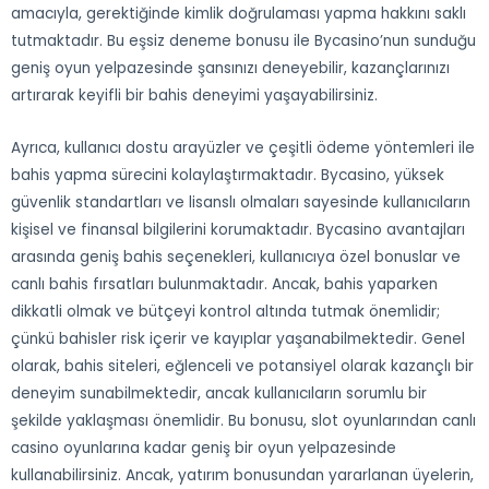
amacıyla, gerektiğinde kimlik doğrulaması yapma hakkını saklı
tutmaktadır. Bu eşsiz deneme bonusu ile Bycasino’nun sunduğu
geniş oyun yelpazesinde şansınızı deneyebilir, kazançlarınızı
artırarak keyifli bir bahis deneyimi yaşayabilirsiniz.
Ayrıca, kullanıcı dostu arayüzler ve çeşitli ödeme yöntemleri ile
bahis yapma sürecini kolaylaştırmaktadır. Bycasino, yüksek
güvenlik standartları ve lisanslı olmaları sayesinde kullanıcıların
kişisel ve finansal bilgilerini korumaktadır. Bycasino avantajları
arasında geniş bahis seçenekleri, kullanıcıya özel bonuslar ve
canlı bahis fırsatları bulunmaktadır. Ancak, bahis yaparken
dikkatli olmak ve bütçeyi kontrol altında tutmak önemlidir;
çünkü bahisler risk içerir ve kayıplar yaşanabilmektedir. Genel
olarak, bahis siteleri, eğlenceli ve potansiyel olarak kazançlı bir
deneyim sunabilmektedir, ancak kullanıcıların sorumlu bir
şekilde yaklaşması önemlidir. Bu bonusu, slot oyunlarından canlı
casino oyunlarına kadar geniş bir oyun yelpazesinde
kullanabilirsiniz. Ancak, yatırım bonusundan yararlanan üyelerin,