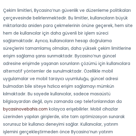
Çekim limitleri, Bycasino’nun güvenlik ve düzenleme politikaları
çerçevesinde belirlenmektedir. Bu limitler, kullanıcıların büyük
miktarlarda aniden para çekmelerinin önüne geçerek, hem site
hem de kullanıcılar için daha güvenli bir işlem süreci
sağlamaktadır. Ayrıca, kullanıcıların hesap doğrulama
süreçlerini tamamlamış olmaları, daha yüksek çekim limitlerine
erişim sağlama şansı sunmaktadır. Bycasino’nun güncel
adresine erişimde yaşanan sorunların çözümü için kullanıcılara
alternatif yöntemler de sunulmaktadır. Özellikle mobil
uygulamalar ve mobil tarayıcı uyumluluğu, güncel adresi
bulmadan bile siteye hızlıca erişim sağlamayı mümkün
kılmaktadır. Bu sayede kullanıcılar, sadece masaüstü
bilgisayardan değil, aynı zamanda cep telefonlarından da
bycasinovebahis.com
kolayca erişebilirler. Mobil cihazlar
üzerinden yapılan girişlerde, site tam optimizasyon sunarak
sorunsuz bir kullanıcı deneyimi sağlar. Kullanıcılar, yatırım
işlemini gerçekleştirmeden önce Bycasino’nun yatırım