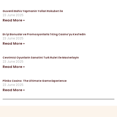
Guvenli Bahis Yapmanin Yollari Rokubet ile
23 June 2025
Read More »
En İyi Bonuslar ve Promosyonlarla 1 King Casino’yu Kesfedin
23 June 2025
Read More »
Cevrimici Oyunlarin Sanatini Turk Rulet ile Masterlayin
23 June 2025
Read More »
Plinko Casino: The Ultimate Game Experience
23 June 2025
Read More »