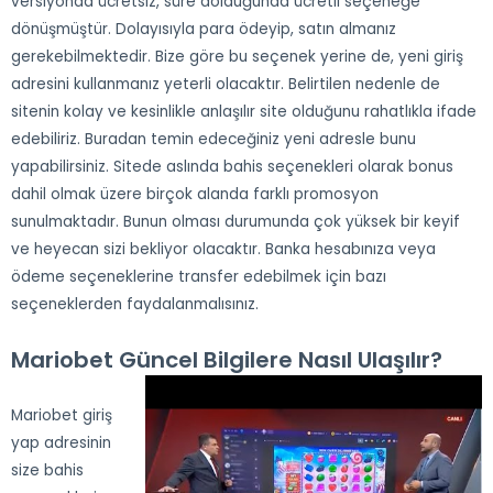
versiyonda ücretsiz, süre dolduğunda ücretli seçeneğe
dönüşmüştür. Dolayısıyla para ödeyip, satın almanız
gerekebilmektedir. Bize göre bu seçenek yerine de, yeni giriş
adresini kullanmanız yeterli olacaktır. Belirtilen nedenle de
sitenin kolay ve kesinlikle anlaşılır site olduğunu rahatlıkla ifade
edebiliriz. Buradan temin edeceğiniz yeni adresle bunu
yapabilirsiniz. Sitede aslında bahis seçenekleri olarak bonus
dahil olmak üzere birçok alanda farklı promosyon
sunulmaktadır. Bunun olması durumunda çok yüksek bir keyif
ve heyecan sizi bekliyor olacaktır. Banka hesabınıza veya
ödeme seçeneklerine transfer edebilmek için bazı
seçeneklerden faydalanmalısınız.
Mariobet Güncel Bilgilere Nasıl Ulaşılır?
Mariobet giriş
yap adresinin
size bahis