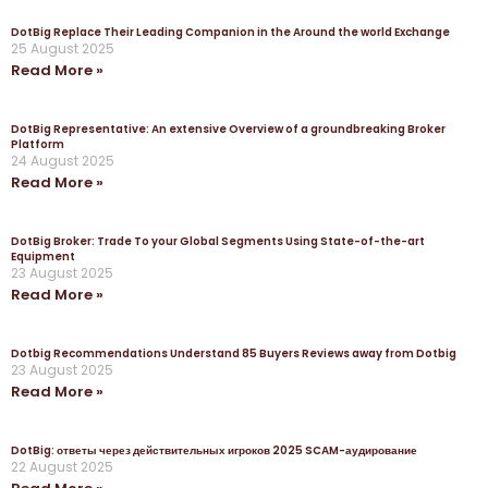
DotBig Replace Their Leading Companion in the Around the world Exchange
25 August 2025
Read More »
DotBig Representative: An extensive Overview of a groundbreaking Broker
Platform
24 August 2025
Read More »
DotBig Broker: Trade To your Global Segments Using State-of-the-art
Equipment
23 August 2025
Read More »
Dotbig Recommendations Understand 85 Buyers Reviews away from Dotbig
23 August 2025
Read More »
DotBig: ответы через действительных игроков 2025 SCAM-аудирование
22 August 2025