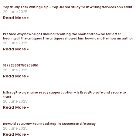
Top Study Task Writing Help – Top-Rated Study Task Writing Services on Reddit
29 June 2025
Read More »
Preface Why how he got around to writing the book and how he felt after
hearing all the critiques The critiques showed him how no matter how an author
28 June 2025
Read More »
167723601750905851
26 June 2025
Read More »
Is EssayPro a genuine essay support option – Is EssayPro safe and secure to
trust
26 June 2025
Read More »
How Did You Draw Your Road Map To Success In Life Essay
26 June 2025
Read More »