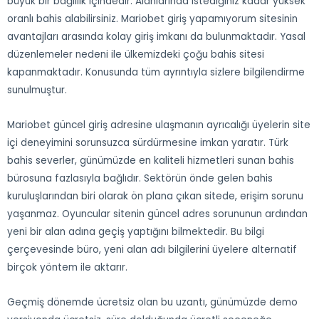
büyük bir bağlılık içindedir. Alanlarında istediğiniz kadar yüksek
oranlı bahis alabilirsiniz. Mariobet giriş yapamıyorum sitesinin
avantajları arasında kolay giriş imkanı da bulunmaktadır. Yasal
düzenlemeler nedeni ile ülkemizdeki çoğu bahis sitesi
kapanmaktadır. Konusunda tüm ayrıntıyla sizlere bilgilendirme
sunulmuştur.
Mariobet güncel giriş adresine ulaşmanın ayrıcalığı üyelerin site
içi deneyimini sorunsuzca sürdürmesine imkan yaratır. Türk
bahis severler, günümüzde en kaliteli hizmetleri sunan bahis
bürosuna fazlasıyla bağlıdır. Sektörün önde gelen bahis
kuruluşlarından biri olarak ön plana çıkan sitede, erişim sorunu
yaşanmaz. Oyuncular sitenin güncel adres sorununun ardından
yeni bir alan adına geçiş yaptığını bilmektedir. Bu bilgi
çerçevesinde büro, yeni alan adı bilgilerini üyelere alternatif
birçok yöntem ile aktarır.
Geçmiş dönemde ücretsiz olan bu uzantı, günümüzde demo