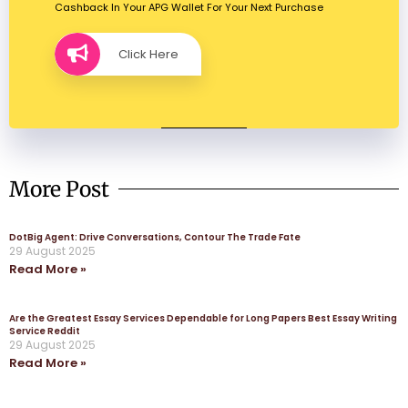
Cashback In Your APG Wallet For Your Next Purchase
Click Here
More Post
DotBig Agent: Drive Conversations, Contour The Trade Fate
29 August 2025
Read More »
Are the Greatest Essay Services Dependable for Long Papers Best Essay Writing
Service Reddit
29 August 2025
Read More »