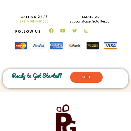
CALL US 24/7
EMAIL US
(+91)-70147-97022
support@aperfectgifter.com
FOLLOW US
Ready to Get Started?
SHOP