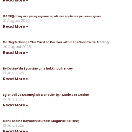
Read More »
DotBig отзвуки в рассуждении заработке вдобавок решении денег
21 August 2025
Read More »
DotBig Exchange The Trusted Partner within the Worldwide Trading
20 August 2025
Read More »
ByCasino’da Bycasino giris hakkında her sey
13 July 2025
Read More »
Eglenceli ve Kazançli Bir Deneyim İçin Mario Bet Casino
13 July 2025
Read More »
Canlı casino heyecanı burada: MegaPari ile tanış
13 July 2025
Read More »