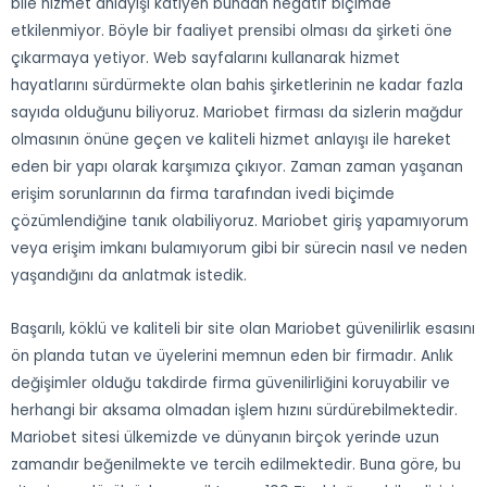
bile hizmet anlayışı katiyen bundan negatif biçimde
etkilenmiyor. Böyle bir faaliyet prensibi olması da şirketi öne
çıkarmaya yetiyor. Web sayfalarını kullanarak hizmet
hayatlarını sürdürmekte olan bahis şirketlerinin ne kadar fazla
sayıda olduğunu biliyoruz. Mariobet firması da sizlerin mağdur
olmasının önüne geçen ve kaliteli hizmet anlayışı ile hareket
eden bir yapı olarak karşımıza çıkıyor. Zaman zaman yaşanan
erişim sorunlarının da firma tarafından ivedi biçimde
çözümlendiğine tanık olabiliyoruz. Mariobet giriş yapamıyorum
veya erişim imkanı bulamıyorum gibi bir sürecin nasıl ve neden
yaşandığını da anlatmak istedik.
Başarılı, köklü ve kaliteli bir site olan Mariobet güvenilirlik esasını
ön planda tutan ve üyelerini memnun eden bir firmadır. Anlık
değişimler olduğu takdirde firma güvenilirliğini koruyabilir ve
herhangi bir aksama olmadan işlem hızını sürdürebilmektedir.
Mariobet sitesi ülkemizde ve dünyanın birçok yerinde uzun
zamandır beğenilmekte ve tercih edilmektedir. Buna göre, bu