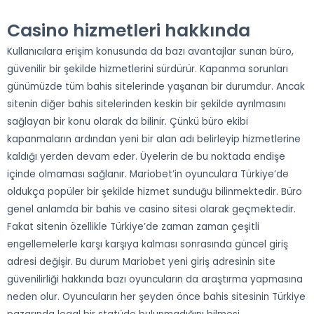
Casino hizmetleri hakkında
Kullanıcılara erişim konusunda da bazı avantajlar sunan büro,
güvenilir bir şekilde hizmetlerini sürdürür. Kapanma sorunları
günümüzde tüm bahis sitelerinde yaşanan bir durumdur. Ancak
sitenin diğer bahis sitelerinden keskin bir şekilde ayrılmasını
sağlayan bir konu olarak da bilinir. Çünkü büro ekibi
kapanmaların ardından yeni bir alan adı belirleyip hizmetlerine
kaldığı yerden devam eder. Üyelerin de bu noktada endişe
içinde olmaması sağlanır. Mariobet’in oyunculara Türkiye’de
oldukça popüler bir şekilde hizmet sunduğu bilinmektedir. Büro
genel anlamda bir bahis ve casino sitesi olarak geçmektedir.
Fakat sitenin özellikle Türkiye’de zaman zaman çeşitli
engellemelerle karşı karşıya kalması sonrasında güncel giriş
adresi değişir. Bu durum Mariobet yeni giriş adresinin site
güvenilirliği hakkında bazı oyuncuların da araştırma yapmasına
neden olur. Oyuncuların her şeyden önce bahis sitesinin Türkiye