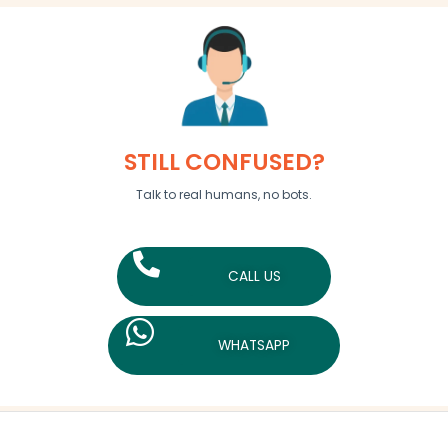
STILL CONFUSED?
Talk to real humans, no bots.
CALL US
WHATSAPP