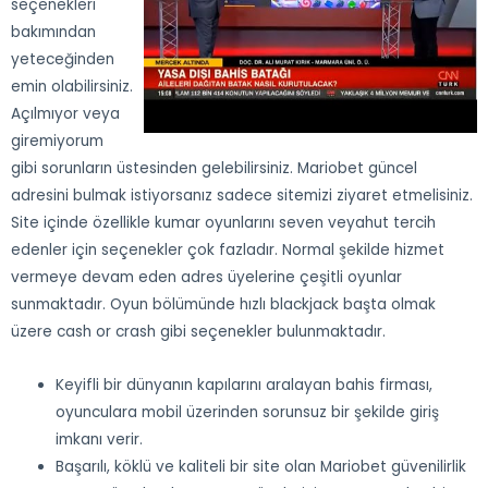
seçenekleri
bakımından
yeteceğinden
emin olabilirsiniz.
Açılmıyor veya
giremiyorum
gibi sorunların üstesinden gelebilirsiniz. Mariobet güncel
adresini bulmak istiyorsanız sadece sitemizi ziyaret etmelisiniz.
Site içinde özellikle kumar oyunlarını seven veyahut tercih
edenler için seçenekler çok fazladır. Normal şekilde hizmet
vermeye devam eden adres üyelerine çeşitli oyunlar
sunmaktadır. Oyun bölümünde hızlı blackjack başta olmak
üzere cash or crash gibi seçenekler bulunmaktadır.
Keyifli bir dünyanın kapılarını aralayan bahis firması,
oyunculara mobil üzerinden sorunsuz bir şekilde giriş
imkanı verir.
Başarılı, köklü ve kaliteli bir site olan Mariobet güvenilirlik