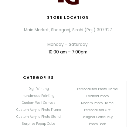
STORE LOCATION
Main Market, Sheoganj, Sirohi (Raj.) 307927
Monday – Saturday:
10:00 am – 7:00pm
CATEGORIES
Digi Painting
Personalized Photo Frame
Handmade Painting
Polaroid Photo
Custom Wall Canvas
Modern Photo Frame
Custom Acrylic Photo Frame
Personalized Gift
Custom Acrylic Photo Stand
Designer Coffee Mug
Surprise Popup Cube
Photo Book