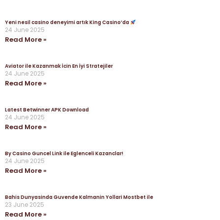
Yeni nesil casino deneyimi artık King Casino’da
24 June 2025
Read More »
Aviator ile Kazanmak İcin En İyi Stratejiler
24 June 2025
Read More »
Latest Betwinner APK Download
24 June 2025
Read More »
By Casino Guncel Link ile Eglenceli Kazanclar!
24 June 2025
Read More »
Bahis Dunyasinda Guvende Kalmanin Yollari Mostbet ile
23 June 2025
Read More »