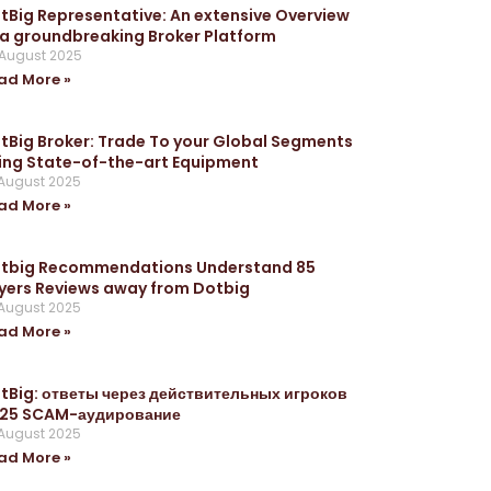
tBig Representative: An extensive Overview
 a groundbreaking Broker Platform
 August 2025
ad More »
tBig Broker: Trade To your Global Segments
ing State-of-the-art Equipment
 August 2025
ad More »
tbig Recommendations Understand 85
yers Reviews away from Dotbig
 August 2025
ad More »
tBig: ответы через действительных игроков
25 SCAM-аудирование
 August 2025
ad More »