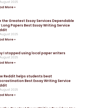
 August 2025
ad More »
e the Greatest Essay Services Dependable
r Long Papers Best Essay Writing Service
ddit
 August 2025
ad More »
y I stopped using local paper writers
 August 2025
ad More »
w Reddit helps students beat
ocrastination Best Essay Writing Service
ddit
 August 2025
ad More »