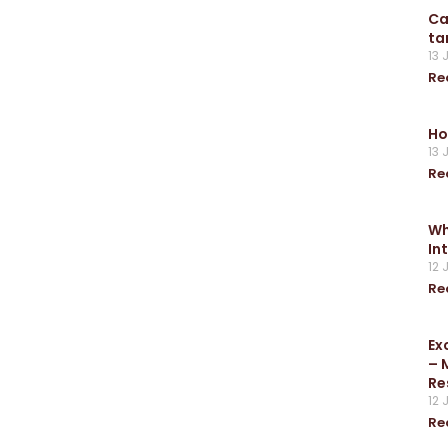
Ca
ta
13 
Re
Ho
13 
Re
Wh
In
12 
Re
Ex
– 
Re
12 
Re