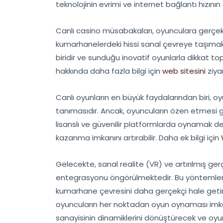
teknolojinin evrimi ve internet bağlantı hızın
Canlı casino müsabakaları, oyunculara gerçek k
kumarhanelerdeki hissi sanal çevreye taşımak
biridir ve sunduğu inovatif oyunlarla dikkat t
hakkında daha fazla bilgi için
web sitesini
ziyar
Canlı oyunların en büyük faydalarından biri,
tanımasıdır. Ancak, oyuncuların özen etmesi g
lisanslı ve güvenilir platformlarda oynamak değer
kazanma imkanını artırabilir. Daha ek bilgi için
Gelecekte, sanal realite (VR) ve artırılmış ger
entegrasyonu öngörülmektedir. Bu yöntemler, o
kumarhane çevresini daha gerçekçi hale getirec
oyuncuların her noktadan oyun oynaması imkan
sanayisinin dinamiklerini dönüştürecek ve oyu