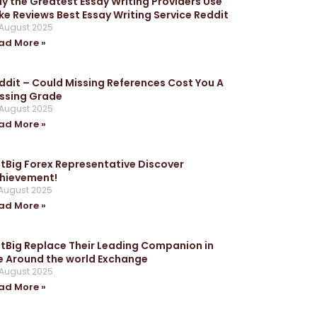
y the Greatest Essay Writing Providers Use
ke Reviews Best Essay Writing Service Reddit
 August 2025
ad More »
ddit – Could Missing References Cost You A
ssing Grade
 August 2025
ad More »
tBig Forex Representative Discover
hievement!
 August 2025
ad More »
tBig Replace Their Leading Companion in
e Around the world Exchange
 August 2025
ad More »