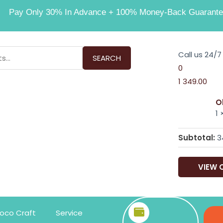
Pay Only 30% In Advance + 100% Money-Back Guarante
Call us 24/7
SEARCH
0
1
349.00
O
1
Subtotal:
3
VIEW 
oco Craft
Service