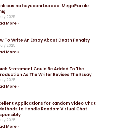
nlı casino heyecanı burada: MegaPari ile
nış
July 2025
ad More »
w To Write An Essay About Death Penalty
July 2025
ad More »
ich Statement Could Be Added To The
troduction As The Writer Revises The Essay
July 2025
ad More »
cellent Applications for Random Video Chat
Methods to Handle Random Virtual Chat
sponsibly
July 2025
ad More »