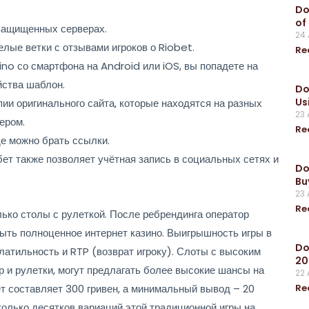
Do
of
 защищенных серверах.
24
лые ветки с отзывами игроков о Riobet.
Re
no со смартфона на Android или iOS, вы попадете на
ства шаблон.
Do
Us
ии оригинального сайта, которые находятся на разных
23
ером.
Re
е можно брать ссылки.
бет также позволяет учётная запись в социальных сетях и
Do
Bu
23
Re
лько столы с рулеткой. После ребрендинга оператор
ыть полноценное интернет казино. Выигрышность игры в
Do
латильность и RTP (возврат игроку). Слоты с высоким
20
р и рулетки, могут предлагать более высокие шансы на
22
Re
т составляет 300 гривен, а минимальный вывод – 20
сколько десятков вариаций этой традиционной игры на