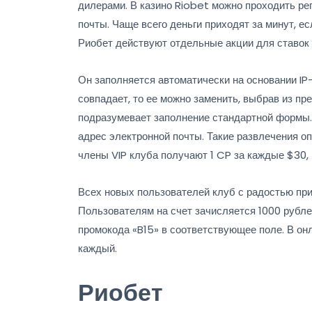
дилерами. В казино Riobet можно проходить р
почты. Чаще всего деньги приходят за минут, е
Риобет действуют отдельные акции для ставок 
Он заполняется автоматически на основании IP-
совпадает, то ее можно заменить, выбрав из пр
подразумевает заполнение стандартной формы. 
адрес электронной почты. Такие развлечения о
члены VIP клуба получают 1 CP за каждые $30, 
Всех новых пользователей клуб с радостью при
Пользователям на счет зачисляется 1000 рубле
промокода «B15» в соответствующее поле. В о
каждый.
Риобет