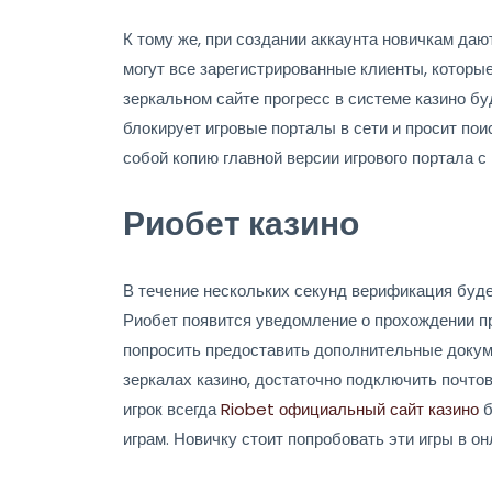
К тому же, при создании аккаунта новичкам даю
могут все зарегистрированные клиенты, которые
зеркальном сайте прогресс в системе казино б
блокирует игровые порталы в сети и просит по
собой копию главной версии игрового портала 
Риобет казино
В течение нескольких секунд верификация буд
Риобет появится уведомление о прохождении пр
попросить предоставить дополнительные докум
зеркалах казино, достаточно подключить почто
игрок всегда
Riobet официальный сайт казино
б
играм. Новичку стоит попробовать эти игры в о