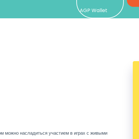
AGP Wallet
ом можно насладиться участием в играх с живыми