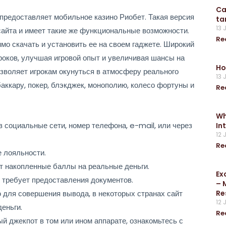
Ca
предоставляет мобильное казино Риобет. Такая версия
ta
13 
 сайта и имеет такие же функциональные возможности.
Re
о скачать и установить ее на своем гаджете. Широкий
оков, улучшая игровой опыт и увеличивая шансы на
Ho
озволяет игрокам окунуться в атмосферу реального
13 
баккару, покер, блэкджек, монополию, колесо фортуны и
Re
Wh
з социальные сети, номер телефона, e-mail, или через
In
12 
Re
е лояльности.
т накопленные баллы на реальные деньги.
Ex
 требует предоставления документов.
– 
Re
 для совершения вывода, в некоторых странах сайт
12 
деньги.
Re
й джекпот в том или ином аппарате, ознакомьтесь с