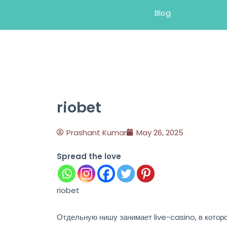
Blog
riobet
Prashant Kumar
May 26, 2025
Spread the love
riobet
Отдельную нишу занимает live-casino, в котор