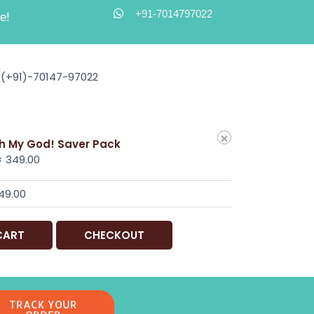
+91-7014797022
e!
(+91)-70147-97022
×
h My God! Saver Pack
 ×
349.00
49.00
CART
CHECKOUT
TRACK YOUR