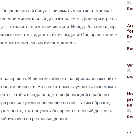
29
Re
т бездепозитный бонус. Принимать участие в турнирах
 внесли минимальный депозит на счет. Даже при игре на
Ar
удет сохраняться и увеличиваться. Иногда Роскомнадзор
fo
исковые системы удалять их из выдачи. Оно представляет
Re
29
с немного измененным именем домена.
Re
Wh
29
Re
ет завершена. В личном кабинете на официальном сайте
оверки личности. Но в некоторых случаях казино может
Ho
енты. Чтобы всегда владеть информацией о рабочих
pr
вую рассылку или оповещение по смс. Таким образом,
Re
удет знать, как получить беспрепятственный доступ к
28
Re
нлайн-казино на реальные деньги.