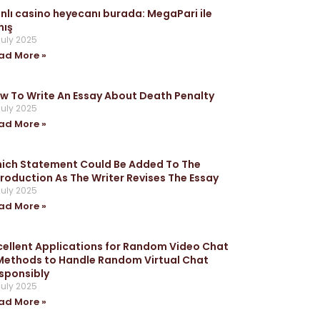
nlı casino heyecanı burada: MegaPari ile
nış
July 2025
ad More »
w To Write An Essay About Death Penalty
July 2025
ad More »
ich Statement Could Be Added To The
troduction As The Writer Revises The Essay
July 2025
ad More »
cellent Applications for Random Video Chat
Methods to Handle Random Virtual Chat
sponsibly
July 2025
ad More »